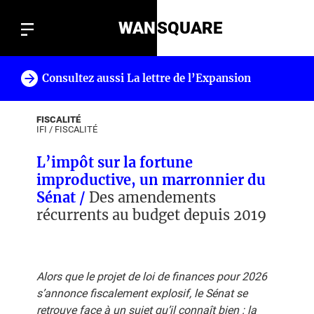
WAN
SQUARE
Consultez aussi La lettre de l’Expansion
!
FISCALITÉ
IFI
/
FISCALITÉ
L’impôt sur la fortune
improductive, un marronnier du
Sénat /
Des amendements
récurrents au budget depuis 2019
Alors que le projet de loi de finances pour 2026
s’annonce fiscalement explosif, le Sénat se
retrouve face à un sujet qu’il connaît bien : la