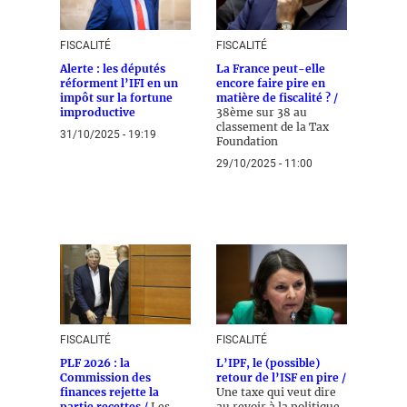
FISCALITÉ
FISCALITÉ
Alerte : les députés
La France peut-elle
réforment l’IFI en un
encore faire pire en
impôt sur la fortune
matière de fiscalité ? /
improductive
38ème sur 38 au
classement de la Tax
31/10/2025 - 19:19
Foundation
29/10/2025 - 11:00
FISCALITÉ
FISCALITÉ
PLF 2026 : la
L’IPF, le (possible)
Commission des
retour de l’ISF en pire /
finances rejette la
Une taxe qui veut dire
partie recettes /
Les
au revoir à la politique