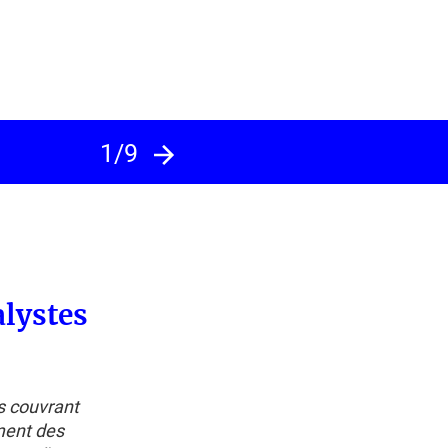
1/9
alystes
s couvrant
ment des