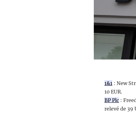
1&1
: New Str
10 EUR.
BP Plc
: Free
relevé de 39 U