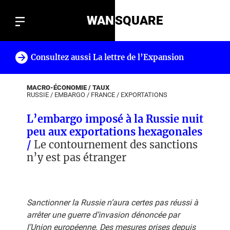
WAN
SQUARE
Consultez aussi La lettre de l’Expansion
!
MACRO-ÉCONOMIE / TAUX
RUSSIE
/
EMBARGO
/
FRANCE
/
EXPORTATIONS
L’embargo imposé à la Russie nuit
peu aux exportations hexagonales
/
Le contournement des sanctions
n’y est pas étranger
Sanctionner la Russie n’aura certes pas réussi à
arrêter une guerre d’invasion dénoncée par
l’Union européenne. Des mesures prises depuis