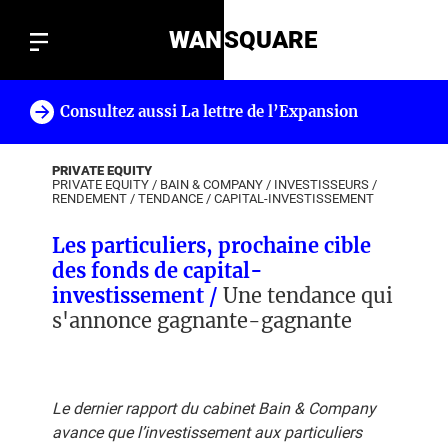
WAN
SQUARE
Consultez aussi La lettre de l’Expansion
!
PRIVATE EQUITY
PRIVATE EQUITY
/
BAIN & COMPANY
/
INVESTISSEURS
/
RENDEMENT
/
TENDANCE
/
CAPITAL-INVESTISSEMENT
Les particuliers, prochaine cible
des fonds de capital-
investissement /
Une tendance qui
s'annonce gagnante-gagnante
Le dernier rapport du cabinet Bain & Company
avance que l’investissement aux particuliers