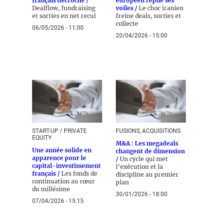
français décroche /
européen replie ses
Dealflow, fundraising
voiles /
Le choc iranien
et sorties en net recul
freine deals, sorties et
collecte
06/05/2026 - 11:00
20/04/2026 - 15:00
START-UP / PRIVATE
FUSIONS, ACQUISITIONS
EQUITY
M&A : Les megadeals
Une année solide en
changent de dimension
apparence pour le
/
Un cycle qui met
capital-investissement
l’exécution et la
français /
Les fonds de
discipline au premier
continuation au cœur
plan
du millésime
30/01/2026 - 18:00
07/04/2026 - 15:15