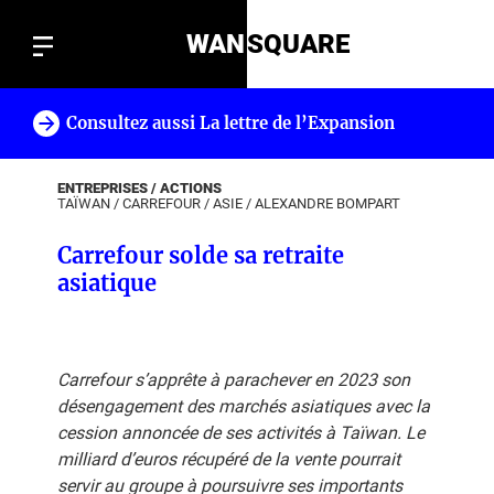
WAN
SQUARE
Consultez aussi La lettre de l’Expansion
!
ENTREPRISES / ACTIONS
TAÏWAN
/
CARREFOUR
/
ASIE
/
ALEXANDRE BOMPART
Carrefour solde sa retraite
asiatique
Carrefour s’apprête à parachever en 2023 son
désengagement des marchés asiatiques avec la
cession annoncée de ses activités à Taïwan. Le
milliard d’euros récupéré de la vente pourrait
servir au groupe à poursuivre ses importants