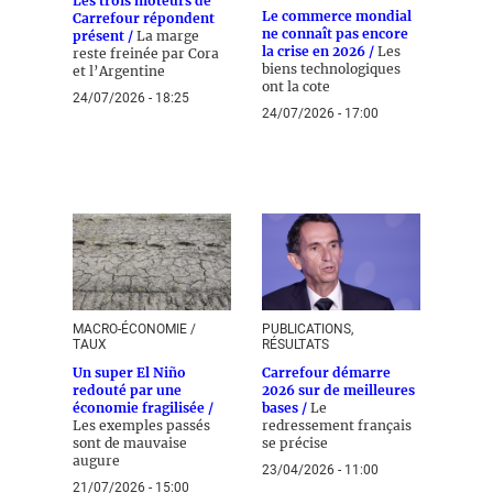
Les trois moteurs de
Le commerce mondial
Carrefour répondent
ne connaît pas encore
présent /
La marge
la crise en 2026 /
Les
reste freinée par Cora
biens technologiques
et l’Argentine
ont la cote
24/07/2026 - 18:25
24/07/2026 - 17:00
MACRO-ÉCONOMIE /
PUBLICATIONS,
TAUX
RÉSULTATS
Un super El Niño
Carrefour démarre
redouté par une
2026 sur de meilleures
économie fragilisée /
bases /
Le
Les exemples passés
redressement français
sont de mauvaise
se précise
augure
23/04/2026 - 11:00
21/07/2026 - 15:00