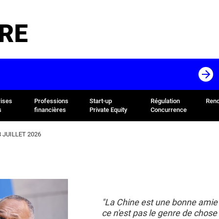
RE
rises
Professions
Start-up
Régulation
Rend
s
financières
Private Equity
Concurrence
 JUILLET 2026
"La Chine est une bonne amie
ce n'est pas le genre de chose 