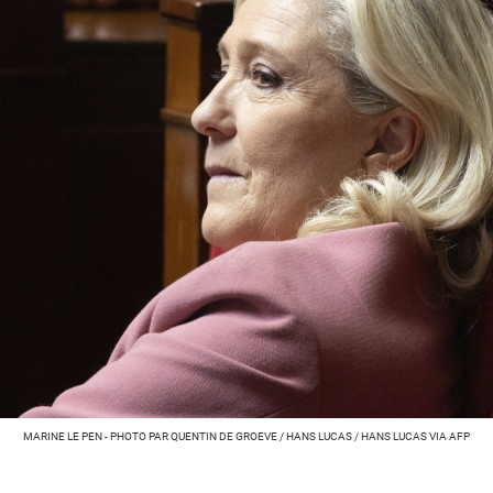
MARINE LE PEN - PHOTO PAR QUENTIN DE GROEVE / HANS LUCAS / HANS LUCAS VIA AFP