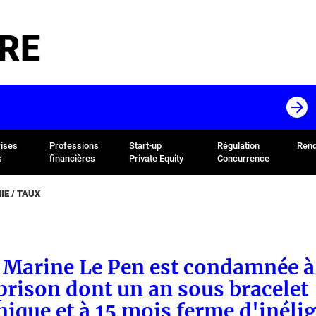
RE
rises
Professions
Start-up
Régulation
Rend
s
financières
Private Equity
Concurrence
E / TAUX
: Marine Le Pen est condamnée à
prison dont un an sous bracelet
nique et à 15 mois ferme d'inélig