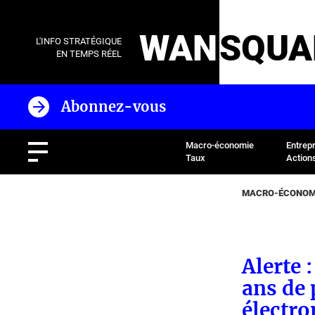
WAN
SQUA
L'INFO STRATÉGIQUE
EN TEMPS RÉEL
Abonnez-vous
Macro-économie
Entrep
Taux
Action
MACRO-ÉCONOMI
Alerte 
ans de 
électro