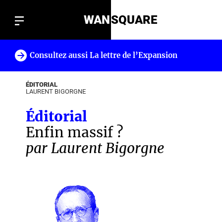
WAN
SQUARE
Consultez aussi La lettre de l’Expansion
!
ÉDITORIAL
LAURENT BIGORGNE
Éditorial
Enfin massif ?
par Laurent Bigorgne