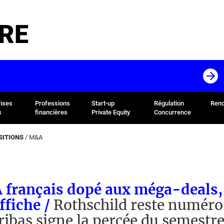
RE
rises
Professions
Start-up
Régulation
Rend
s
financières
Private Equity
Concurrence
SITIONS
/
M&A
 français dopé aux méga-deals,
affiche /
Rothschild reste numéro
ibas signe la percée du semestr