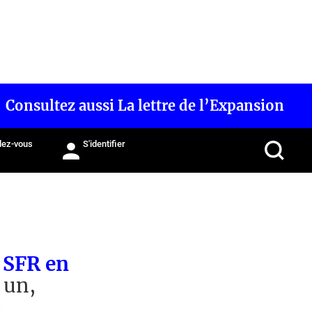
Consultez aussi La lettre de l’Expansion
ez-vous
S'identifier
 SFR en
 un,
e