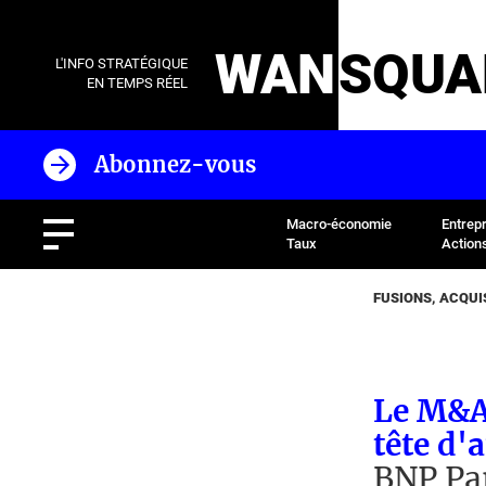
WAN
SQUA
L'INFO STRATÉGIQUE
EN TEMPS RÉEL
Abonnez-vous
Macro-économie
Entrep
Taux
Action
FUSIONS, ACQUI
Le M&A
tête d'
BNP Par