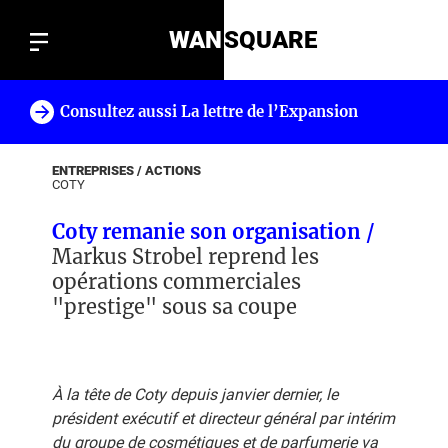
WAN
SQUARE
Consultez aussi La lettre de l’Expansion
!
ENTREPRISES / ACTIONS
COTY
Coty remanie son organisation /
Markus Strobel reprend les
opérations commerciales
"prestige" sous sa coupe
À la tête de Coty depuis janvier dernier, le
président exécutif et directeur général par intérim
du groupe de cosmétiques et de parfumerie va