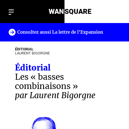
WAN
SQUARE
Consultez aussi La lettre de l’Expansion
!
ÉDITORIAL
LAURENT BIGORGNE
Éditorial
Les « basses
combinaisons »
par Laurent Bigorgne