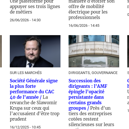
Une plateforme pour
manière d'étoffer son
appuyer ses trois lignes
offre de mobilité
de métiers
électrique pour les
0
professionnels
26/06/2026 - 14:30
16/06/2026 - 14:45
SUR LES MARCHÉS
DIRIGEANTS, GOUVERNANCE
Société Générale signe
Succession des
la plus forte
dirigeants : l’AMF
performance du CAC
épingle l’opacité
40 de l’année /
La
persistante dans
revanche de Slawomir
certains grands
Krupa sur ceux qui
groupes /
Près d’un
1
l’accusaient d’être trop
tiers des entreprises
prudent
cotées restent
silencieuses sur leurs
16/12/2025 - 10:45