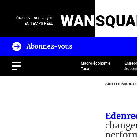
WAN
SQUA
L'INFO STRATÉGIQUE
EN TEMPS RÉEL
Abonnez-vous
Macro-économie
Entrep
Taux
Action
SUR LES MARCH
Edenre
changem
perform