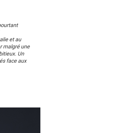
pourtant
lie et au
ter malgré une
itieux. Un
hés face aux