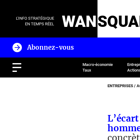
WAN
SQUA
L'INFO STRATÉGIQUE
EN TEMPS RÉEL
Abonnez-vous
Macro-économie
Entrep
Taux
Action
ENTREPRISES / 
L’écart
hommes
concrèt