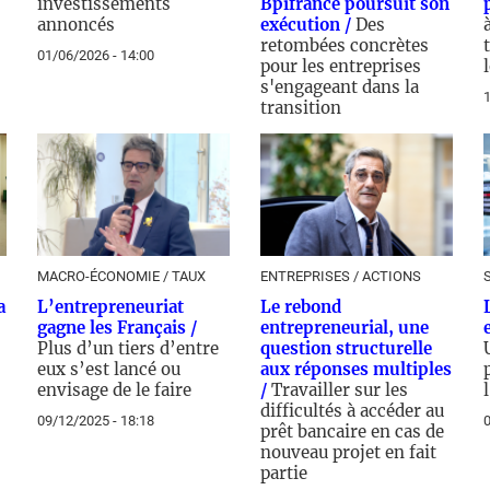
investissements
Bpifrance poursuit son
annoncés
exécution /
Des
retombées concrètes
01/06/2026 - 14:00
pour les entreprises
s'engageant dans la
1
transition
24/03/2026 - 16:00
MACRO-ÉCONOMIE / TAUX
ENTREPRISES / ACTIONS
a
L’entrepreneuriat
Le rebond
gagne les Français /
entrepreneurial, une
Plus d’un tiers d’entre
question structurelle
eux s’est lancé ou
aux réponses multiples
envisage de le faire
/
Travailler sur les
difficultés à accéder au
09/12/2025 - 18:18
0
prêt bancaire en cas de
nouveau projet en fait
partie