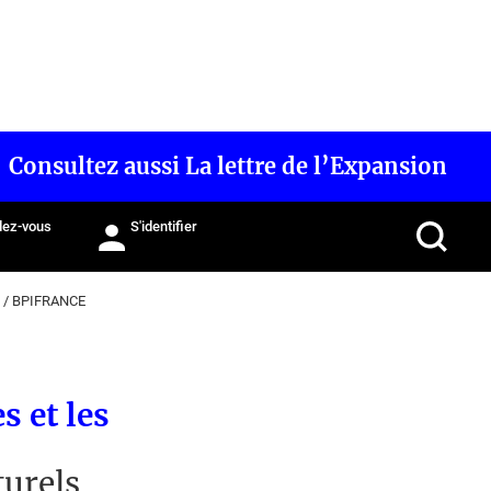
Consultez aussi La lettre de l’Expansion
ez-vous
S'identifier
/
BPIFRANCE
s et les
turels