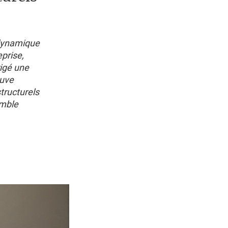
 dynamique
eprise,
rigé une
ouve
tructurels
emble