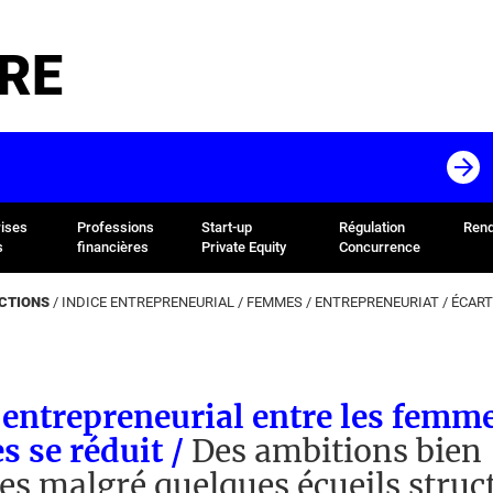
RE
rises
Professions
Start-up
Régulation
Rend
s
financières
Private Equity
Concurrence
ACTIONS
/
INDICE ENTREPRENEURIAL
/
FEMMES
/
ENTREPRENEURIAT
/
ÉCART
 entrepreneurial entre les femme
 se réduit /
Des ambitions bien
es malgré quelques écueils struc