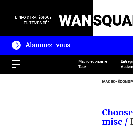
WAN
SQUA
L'INFO STRATÉGIQUE
EN TEMPS RÉEL
Abonnez-vous
Macro-économie
Entrep
Taux
Action
MACRO-ÉCONOMI
Choose 
mise /