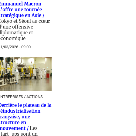
Emmanuel Macron
s’offre une tournée
stratégique en Asie /
Tokyo et Séoul au cœur
d’une offensive
diplomatique et
économique
1/03/2026 - 09:00
ENTREPRISES / ACTIONS
Derrière le plateau de la
réindustrialisation
française, une
structure en
mouvement /
Les
start-ups sont un