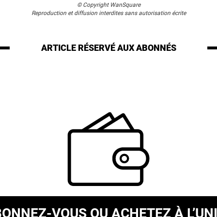
© Copyright WanSquare
Reproduction et diffusion interdites sans autorisation écrite
ARTICLE RÉSERVÉ
AUX ABONNÉS
BONNEZ-VOUS
OU ACHETEZ À L’UN