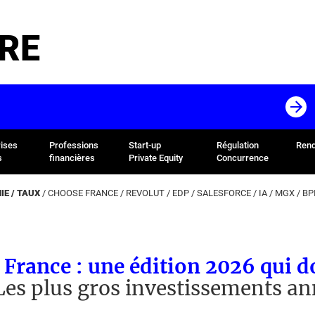
RE
rises
Professions
Start-up
Régulation
Rend
s
financières
Private Equity
Concurrence
E / TAUX
/
CHOOSE FRANCE
/
REVOLUT
/
EDP
/
SALESFORCE
/
IA
/
MGX
/
BP
France : une édition 2026 qui d
Les plus gros investissements a