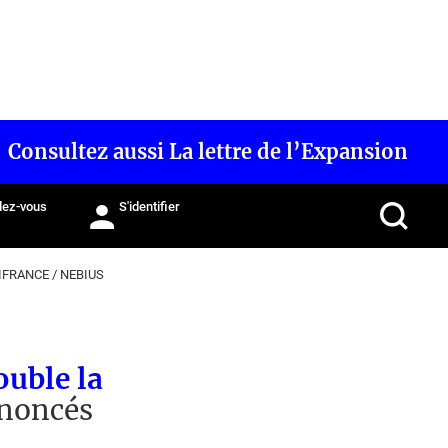
Consultez aussi La lettre de l’Expansion
ez-vous
S'identifier
IFRANCE
/
NEBIUS
ouble la
nnoncés