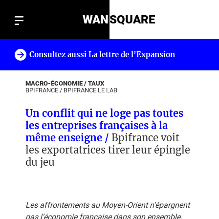
WAN
SQUARE
Consultez aussi La lettre de l’Expansion
!
MACRO-ÉCONOMIE / TAUX
BPIFRANCE
/
BPIFRANCE LE LAB
Un conflit qui ne loge pas toutes
les entreprises françaises à la
même enseigne /
Bpifrance voit
les exportatrices tirer leur épingle
du jeu
Les affrontements au Moyen-Orient n’épargnent
pas l’économie française dans son ensemble.