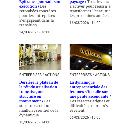
Bpifrance poursuit son
paysage /
Trois leviers
exécution /
Des
à activer pour réussir à
retombées concrètes
transformer l'essai sur
pour les entreprises
les prochaines années
s'engageant dans la
16/03/2026 - 14:00
transition
24/03/2026 - 16:00
ENTREPRISES / ACTIONS
ENTREPRISES / ACTIONS
Derrière le plateau de
La dynamique
la réindustrialisation
entrepreneuriale des
française, une
femmes s’installe sur
structure en
une pente ascendante /
mouvement /
Les
Des caractéristiques et
start-ups sont un
difficultés propres s'y
maillon essentiel de la
révèlent
dynamique
06/03/2026 - 15:00
13/03/2026 - 14:00