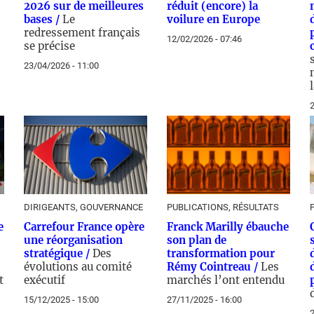
2026 sur de meilleures
réduit (encore) la
bases /
Le
voilure en Europe
redressement français
12/02/2026 - 07:46
se précise
23/04/2026 - 11:00
2
DIRIGEANTS, GOUVERNANCE
PUBLICATIONS, RÉSULTATS
e
Carrefour France opère
Franck Marilly ébauche
une réorganisation
son plan de
stratégique /
Des
transformation pour
évolutions au comité
Rémy Cointreau /
Les
t
exécutif
marchés l’ont entendu
15/12/2025 - 15:00
27/11/2025 - 16:00
2