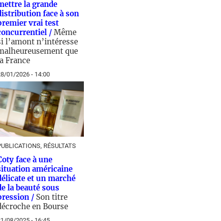
mettre la grande
distribution face à son
premier vrai test
concurrentiel /
Même
si l’amont n’intéresse
malheureusement que
la France
8/01/2026 - 14:00
PUBLICATIONS, RÉSULTATS
Coty face à une
situation américaine
délicate et un marché
de la beauté sous
pression /
Son titre
décroche en Bourse
1/08/2025 - 16:45