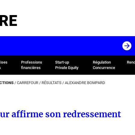
RE
rises
Professions
Start-up
Régulation
Rend
s
financières
Private Equity
Concurrence
ACTIONS
/
CARREFOUR
/
RÉSULTATS
/
ALEXANDRE BOMPARD
ur affirme son redressement