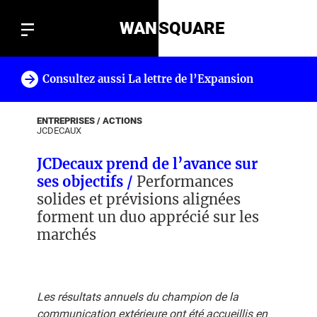
WAN
SQUARE
Consultez aussi La lettre de l’Expansion
!
ENTREPRISES / ACTIONS
JCDECAUX
JCDecaux prend de l’avance sur
ses objectifs /
Performances
solides et prévisions alignées
forment un duo apprécié sur les
marchés
Les résultats annuels du champion de la
communication extérieure ont été accueillis en