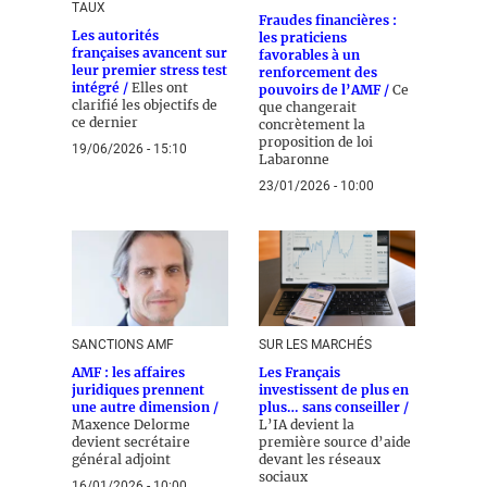
TAUX
Fraudes financières :
Les autorités
les praticiens
françaises avancent sur
favorables à un
leur premier stress test
renforcement des
intégré /
Elles ont
pouvoirs de l’AMF /
Ce
clarifié les objectifs de
que changerait
ce dernier
concrètement la
proposition de loi
19/06/2026 - 15:10
Labaronne
23/01/2026 - 10:00
SANCTIONS AMF
SUR LES MARCHÉS
AMF : les affaires
Les Français
juridiques prennent
investissent de plus en
une autre dimension /
plus… sans conseiller /
Maxence Delorme
L’IA devient la
devient secrétaire
première source d’aide
général adjoint
devant les réseaux
sociaux
16/01/2026 - 10:00