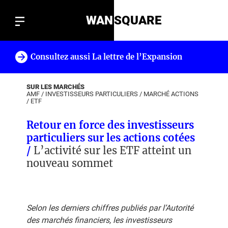
WAN
SQUARE
Consultez aussi La lettre de l’Expansion
!
SUR LES MARCHÉS
AMF
/
INVESTISSEURS PARTICULIERS
/
MARCHÉ ACTIONS
/
ETF
Retour en force des investisseurs
particuliers sur les actions cotées
/
L’activité sur les ETF atteint un
nouveau sommet
Selon les derniers chiffres publiés par l’Autorité
des marchés financiers, les investisseurs