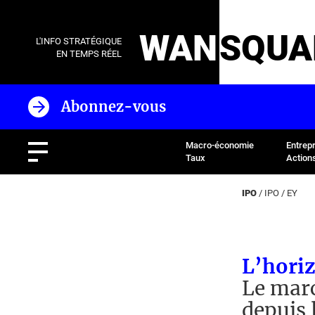
WAN
SQUA
L'INFO STRATÉGIQUE
EN TEMPS RÉEL
Abonnez-vous
Macro-économie
Entrep
Taux
Action
IPO
/
IPO
/
EY
L’horiz
Le marc
depuis 