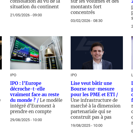
consolation au vu de la
sur les volumes et des
situation du continent
montants fort
concentrés
21/05/2026 - 09:00
03/02/2026 - 08:30
2
IPO
IPO
IPO : l’Europe
Lise veut bâtir une
décroche-t-elle
Bourse sur-mesure
vraiment face au reste
pour les PME et ETI /
e
du monde ? /
Le modèle
Une infrastructure de
intégré d'Euronext à
marché à la dimension
prendre en compte
partenariale qui se
construit pas à pas
29/08/2025 - 10:00
19/08/2025 - 10:00
0