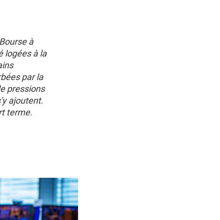
 Bourse à
é logées à la
ains
bées par la
de pressions
'y ajoutent.
rt terme.