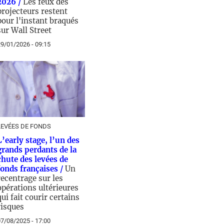
2026 /
Les feux des
projecteurs restent
pour l'instant braqués
sur Wall Street
9/01/2026 - 09:15
LEVÉES DE FONDS
L’early stage, l’un des
grands perdants de la
chute des levées de
fonds françaises /
Un
recentrage sur les
opérations ultérieures
qui fait courir certains
risques
7/08/2025 - 17:00