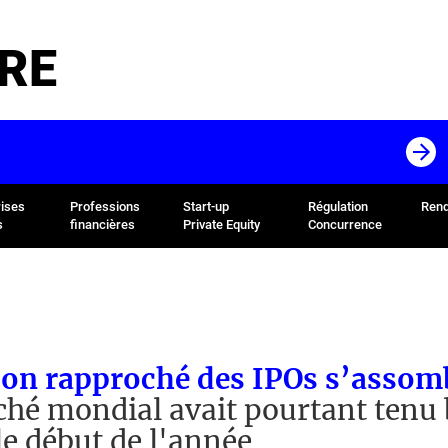
RE
rises
Professions
Start-up
Régulation
Rend
s
financières
Private Equity
Concurrence
on rapproché des IPOs s’assomb
hé mondial avait pourtant tenu
le début de l'année