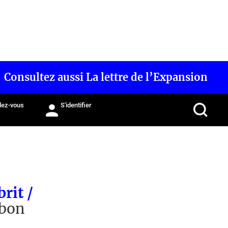
Consultez aussi La lettre de l’Expansion
ez-vous
S'identifier
rit /
 bon