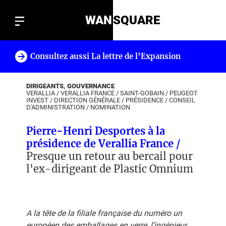
WAN
SQUARE
Consultez aussi La lettre de l’Expansion
!
DIRIGEANTS, GOUVERNANCE
VERALLIA
/
VERALLIA FRANCE
/
SAINT-GOBAIN
/
PEUGEOT
INVEST
/
DIRECTION GÉNÉRALE
/
PRÉSIDENCE
/
CONSEIL
D'ADMINISTRATION
/
NOMINATION
Pierre-Henri Desportes à la
présidence de Verallia France /
Presque un retour au bercail pour
l'ex-dirigeant de Plastic Omnium
A la tête de la filiale française du numéro un
européen des emballages en verre, l’ingénieur