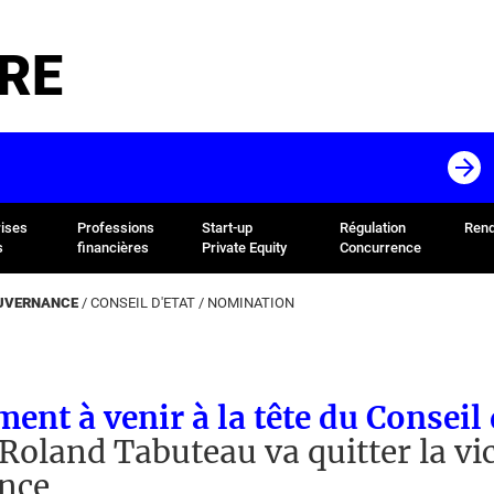
RE
rises
Professions
Start-up
Régulation
Rend
s
financières
Private Equity
Concurrence
OUVERNANCE
/
CONSEIL D'ETAT
/
NOMINATION
nt à venir à la tête du Conseil 
Roland Tabuteau va quitter la vi
ence