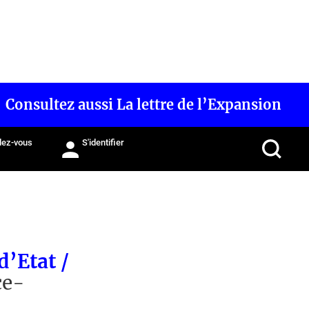
Consultez aussi La lettre de l’Expansion
ez-vous
S'identifier
d’Etat /
ce-