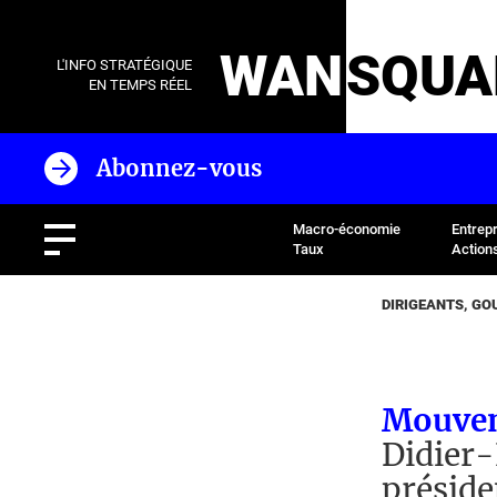
WAN
SQUA
L'INFO STRATÉGIQUE
EN TEMPS RÉEL
Abonnez-vous
Macro-économie
Entrep
Taux
Action
DIRIGEANTS, G
Mouveme
Didier-
présid