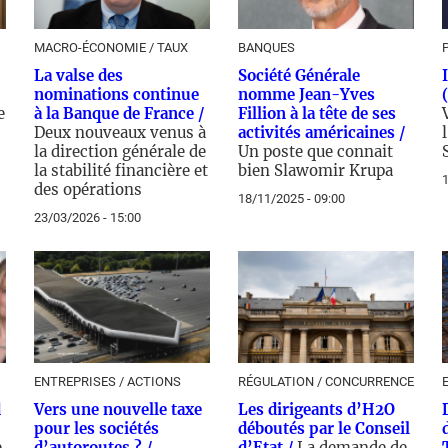
MACRO-ÉCONOMIE / TAUX
BANQUES
La valse des
Société Générale
nominations continue
nomme Jean-Yves
e
à la Banque de France /
Fillion à la tête de ses
Deux nouveaux venus à
activités américaines /
la direction générale de
Un poste que connait
la stabilité financière et
bien Slawomir Krupa
1
des opérations
18/11/2025 - 09:00
23/03/2026 - 15:00
ENTREPRISES / ACTIONS
RÉGULATION / CONCURRENCE
d
Vers une nouvelle taxe
Les dirigeants d’H2O
pour les sociétés
déboutés par le Conseil
e
d’autoroutes ? /
d’Etat /
La demande de