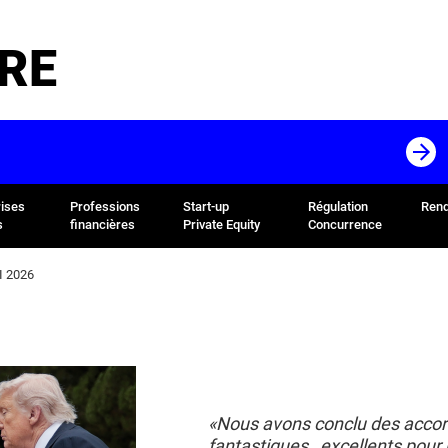
RE
rises
Professions
Start-up
Régulation
Rend
s
financières
Private Equity
Concurrence
I 2026
«Nous avons conclu des acco
fantastiques, excellents pour