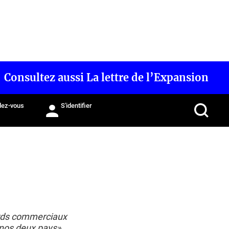
Consultez aussi La lettre de l’Expansion
ez-vous
S'identifier
rds commerciaux
 nos deux pays».