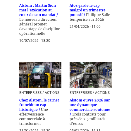
Alstom : Martin Sion
Atos garde le cap
met l’exécution au
malgré un trimestre
cœur de son mandat /
poussif /
Philippe Salle
Le nouveau directeur
temporise sur 2026
général promet
21/04/2026 - 11:00
davantage de discipline
opérationnelle
10/07/2026 - 18:20
ENTREPRISES / ACTIONS
ENTREPRISES / ACTIONS
Chez Alstom, le carnet
Alstom ouvre 2026 sur
franchit un cap
une dynamique
historique /
Une
commerciale soutenue
effervescence
/
Trois contrats pour
commerciale à
près de 2,5 milliards
transformer
d’euros
21/01/2026 - 15:30
05/01/2026 - 16:31