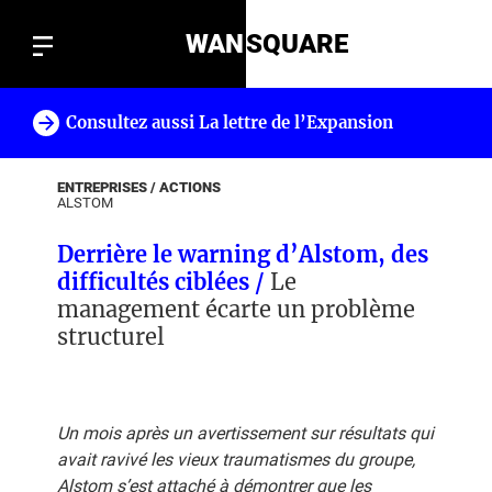
WAN
SQUARE
Consultez aussi La lettre de l’Expansion
!
ENTREPRISES / ACTIONS
ALSTOM
Derrière le warning d’Alstom, des
difficultés ciblées /
Le
management écarte un problème
structurel
Un mois après un avertissement sur résultats qui
avait ravivé les vieux traumatismes du groupe,
Alstom s’est attaché à démontrer que les