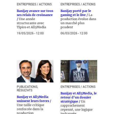
ENTREPRISES / ACTIONS
ENTREPRISES / ACTIONS
Banijay avance sur tous
Banijay porté par le
ses relais de croissance
gaming et le live /
La
/
Une année
production évolue dans
structurante avec
un marché plus
Tipico et All3Media
prudent
19/05/2026 - 12:00
06/03/2026 - 12:00
PUBLICATIONS,
ENTREPRISES / ACTIONS
RÉSULTATS
Banijay et All3Media, le
Banijay et All3Media
retour d’un dossier
unissent leurs forces /
stratégique /
Un
Une taille critique
rapprochement
renforcée dans la
repensé, une logique
production
inchangée