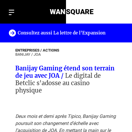
WAN
SQUARE
Consultez aussi La lettre de l’Expansion
!
ENTREPRISES / ACTIONS
BANIJAY
/
JOA
Banijay Gaming étend son terrain
de jeu avec JOA /
Le digital de
Betclic s'adosse au casino
physique
Deux mois et demi après Tipico, Banijay Gaming
poursuit son changement d’échelle avec
l’acquisition de JOA. En mettant la main sur le