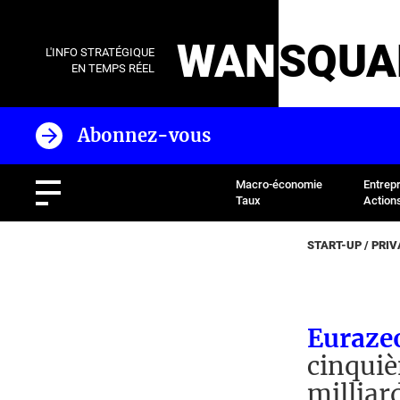
WAN
SQUA
L'INFO STRATÉGIQUE
EN TEMPS RÉEL
Abonnez-vous
Macro-économie
Entrep
Taux
Action
START-UP / PRIV
Eurazeo
cinquiè
milliar