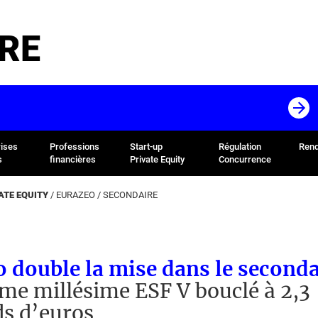
RE
rises
Professions
Start-up
Régulation
Rend
s
financières
Private Equity
Concurrence
ATE EQUITY
/
EURAZEO
/
SECONDAIRE
 double la mise dans le seconda
me millésime ESF V bouclé à 2,3
ds d’euros