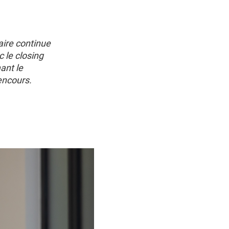
aire continue
c le closing
mant le
encours.