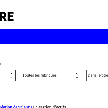
RE
e
réation de valeur /
La gestion d’actifs