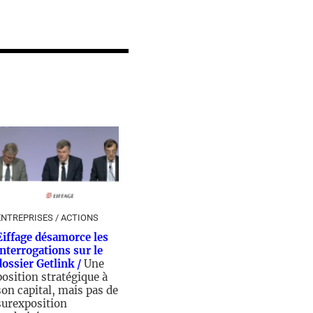
ENTREPRISES / ACTIONS
Eiffage désamorce les
interrogations sur le
dossier Getlink /
Une
position stratégique à
son capital, mais pas de
surexposition