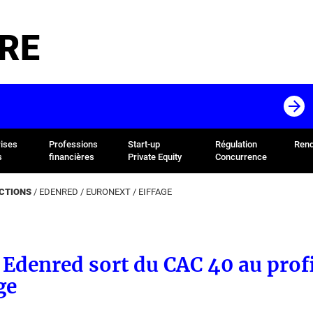
RE
rises
Professions
Start-up
Régulation
Rend
s
financières
Private Equity
Concurrence
ACTIONS
/
EDENRED
/
EURONEXT
/
EIFFAGE
: Edenred sort du CAC 40 au prof
ge