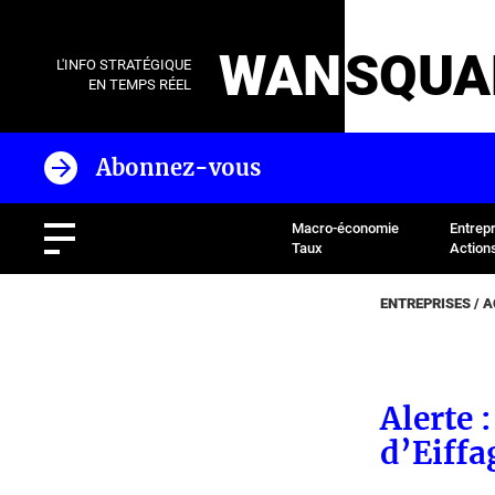
WAN
SQUA
L'INFO STRATÉGIQUE
EN TEMPS RÉEL
Abonnez-vous
Macro-économie
Entrep
Taux
Action
ENTREPRISES / 
Alerte 
d’Eiffa