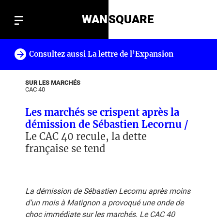
WAN
SQUARE
Consultez aussi La lettre de l’Expansion
!
SUR LES MARCHÉS
CAC 40
Les marchés se crispent après la
démission de Sébastien Lecornu /
Le CAC 40 recule, la dette
française se tend
La démission de Sébastien Lecornu après moins
d’un mois à Matignon a provoqué une onde de
choc immédiate sur les marchés. Le CAC 40