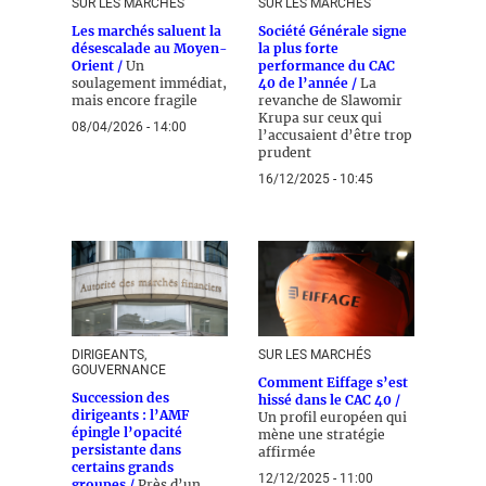
SUR LES MARCHÉS
SUR LES MARCHÉS
Les marchés saluent la
Société Générale signe
désescalade au Moyen-
la plus forte
Orient /
Un
performance du CAC
soulagement immédiat,
40 de l’année /
La
mais encore fragile
revanche de Slawomir
Krupa sur ceux qui
08/04/2026 - 14:00
l’accusaient d’être trop
prudent
16/12/2025 - 10:45
DIRIGEANTS,
SUR LES MARCHÉS
GOUVERNANCE
Comment Eiffage s’est
Succession des
hissé dans le CAC 40 /
dirigeants : l’AMF
Un profil européen qui
épingle l’opacité
mène une stratégie
persistante dans
affirmée
certains grands
12/12/2025 - 11:00
groupes /
Près d’un