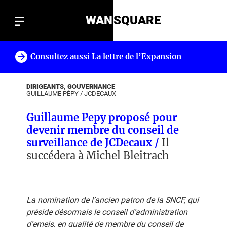
WAN
SQUARE
Consultez aussi La lettre de l’Expansion
!
DIRIGEANTS, GOUVERNANCE
GUILLAUME PÉPY
/
JCDECAUX
Guillaume Pepy proposé pour
devenir membre du conseil de
surveillance de JCDecaux /
Il
succédera à Michel Bleitrach
La nomination de l’ancien patron de la SNCF, qui
préside désormais le conseil d’administration
d’emeis, en qualité de membre du conseil de