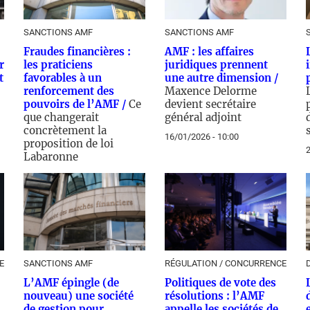
SANCTIONS AMF
SANCTIONS AMF
Fraudes financières :
AMF : les affaires
r
les praticiens
juridiques prennent
t
favorables à un
une autre dimension /
renforcement des
Maxence Delorme
pouvoirs de l’AMF /
Ce
devient secrétaire
que changerait
général adjoint
concrètement la
16/01/2026 - 10:00
proposition de loi
2
Labaronne
23/01/2026 - 10:00
E
SANCTIONS AMF
RÉGULATION / CONCURRENCE
L’AMF épingle (de
Politiques de vote des
nouveau) une société
résolutions : l’AMF
de gestion pour
appelle les sociétés de