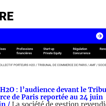
RE
rises
Professions
Start-up
Régulation
Rend
s
financières
Private Equity
Concurrence
OLLECTIF PORTEURS H2O
/
TRIBUNAL DE COMMERCE DE PARIS
/
AMF
/
SOCI
 H2O : l’audience devant le Trib
e de Paris reportée au 24 juin
in /
La société de gestion revendi