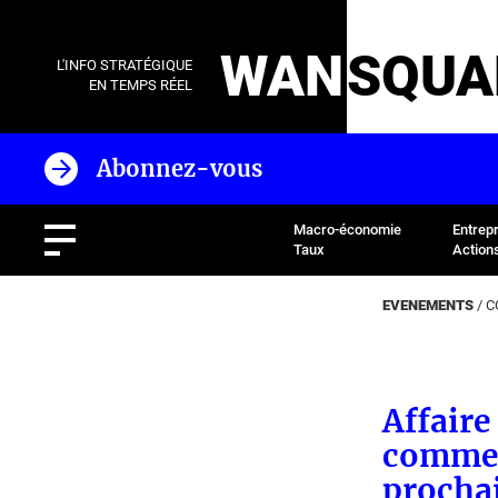
WAN
SQUA
L'INFO STRATÉGIQUE
EN TEMPS RÉEL
Abonnez-vous
Macro-économie
Entrep
Taux
Action
EVENEMENTS
/
C
Affaire
commerc
procha