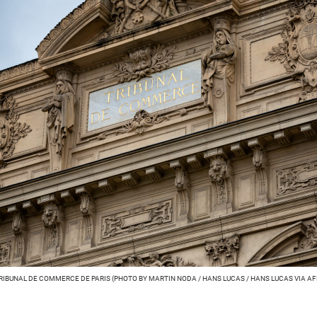
RIBUNAL DE COMMERCE DE PARIS (PHOTO BY MARTIN NODA / HANS LUCAS / HANS LUCAS VIA AF