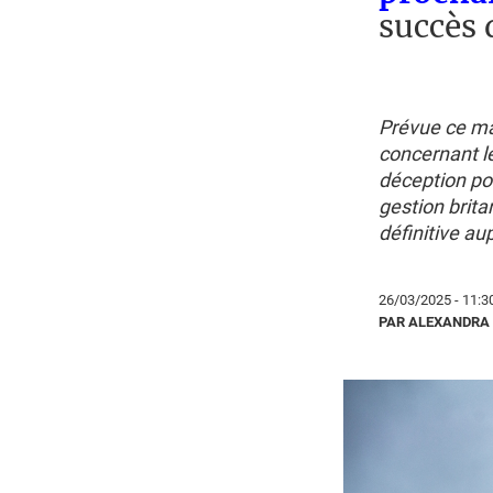
succès d
Prévue ce ma
concernant l
déception pour
gestion brit
définitive a
26/03/2025 - 11:3
PAR ALEXANDRA 