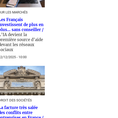
SUR LES MARCHÉS
Les Français
investissent de plus en
plus… sans conseiller /
L’IA devient la
première source d’aide
devant les réseaux
sociaux
2/12/2025 - 10:00
DROIT DES SOCIÉTÉS
La facture très salée
des conflits entre
entreprises en France /