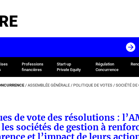
RE
rises
Professions
Start-up
Régulation
Rend
s
financières
Private Equity
Concurrence
CONCURRENCE
/
ASSEMBLÉE GÉNÉRALE
/
POLITIQUE DE VOTES
/
SOCIÉTÉ DE
ues de vote des résolutions : l’
 les sociétés de gestion à renforc
rence et l’impact de leurs actio