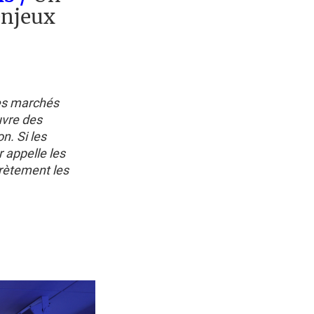
enjeux
des marchés
uvre des
n. Si les
r appelle les
crètement les