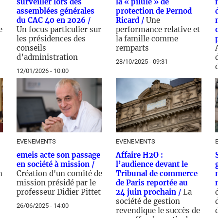
surveiller lors des
la « pilule » de
assemblées générales
protection de Pernod
du CAC 40 en 2026 /
Ricard /
Une
e
Un focus particulier sur
performance relative et
les présidences des
la famille comme
conseils
remparts
d’administration
28/10/2025 - 09:31
12/01/2026 - 10:00
1
EVENEMENTS
EVENEMENTS
emeis acte son passage
Affaire H2O :
en société à mission /
l’audience devant le
n
Création d'un comité de
Tribunal de commerce
mission présidé par le
de Paris reportée au
professeur Didier Pittet
24 juin prochain /
La
société de gestion
26/06/2025 - 14:00
revendique le succès de