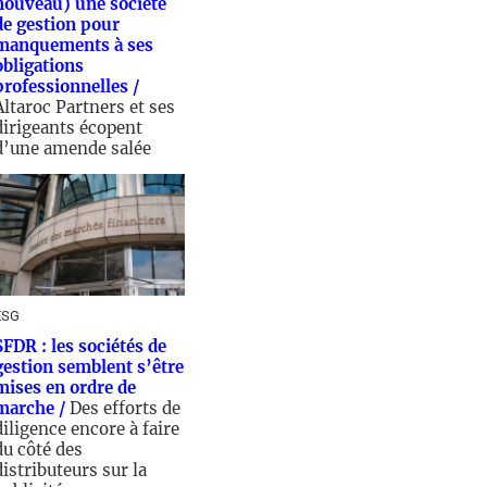
nouveau) une société
de gestion pour
manquements à ses
obligations
professionnelles /
Altaroc Partners et ses
dirigeants écopent
d’une amende salée
6/09/2025 - 16:00
ESG
SFDR : les sociétés de
gestion semblent s’être
mises en ordre de
marche /
Des efforts de
diligence encore à faire
du côté des
distributeurs sur la