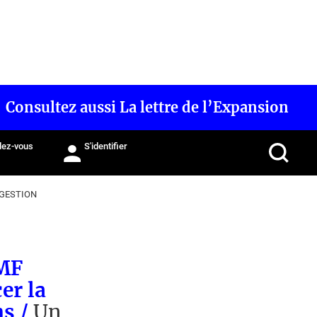
Consultez aussi La lettre de l’Expansion
ez-vous
S'identifier
 GESTION
AMF
er la
ns /
Un