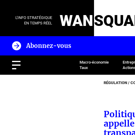
WAN
SQUA
L'INFO STRATÉGIQUE
EN TEMPS RÉEL
Abonnez-vous
Macro-économie
Entrep
Taux
Action
RÉGULATION / 
Politiq
appelle
transpa