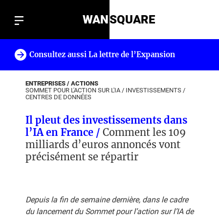
WAN
SQUARE
Consultez aussi La lettre de l’Expansion
!
ENTREPRISES / ACTIONS
SOMMET POUR L'ACTION SUR L'IA
/
INVESTISSEMENTS
/
CENTRES DE DONNÉES
Il pleut des investissements dans
l’IA en France /
Comment les 109
milliards d’euros annoncés vont
précisément se répartir
Depuis la fin de semaine dernière, dans le cadre
du lancement du Sommet pour l’action sur l’IA de