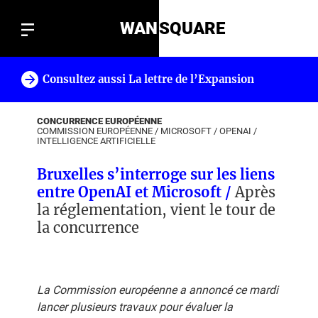
WAN
SQUARE
Consultez aussi La lettre de l’Expansion
!
CONCURRENCE EUROPÉENNE
COMMISSION EUROPÉENNE
/
MICROSOFT
/
OPENAI
/
INTELLIGENCE ARTIFICIELLE
Bruxelles s’interroge sur les liens
entre OpenAI et Microsoft /
Après
la réglementation, vient le tour de
la concurrence
La Commission européenne a annoncé ce mardi
lancer plusieurs travaux pour évaluer la