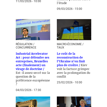
11/03/2026 - 10:00
l'étude
09/03/2026 - 15:00
RÉGULATION /
MACRO-ÉCONOMIE /
CONCURRENCE
TAUX
Industrial Accelerator
Le coût de la
Act : pour défendre ses
reconstruction de
entreprises, Bruxelles
l’Ukraine n’en finit
acte (finalement) un
plus de croître /
Kiev
virage de doctrine /
voit la facture grimper
Est-il assez serré sur la
avec la prolongation du
question de la
conflit
préférence européenne
25/02/2026 - 10:00
?
04/03/2026 - 17:30