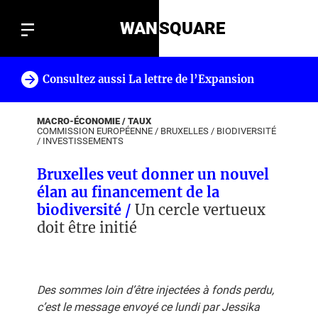
WAN
SQUARE
Consultez aussi La lettre de l’Expansion
!
MACRO-ÉCONOMIE / TAUX
COMMISSION EUROPÉENNE
/
BRUXELLES
/
BIODIVERSITÉ
/
INVESTISSEMENTS
Bruxelles veut donner un nouvel
élan au financement de la
biodiversité /
Un cercle vertueux
doit être initié
Des sommes loin d’être injectées à fonds perdu,
c’est le message envoyé ce lundi par Jessika