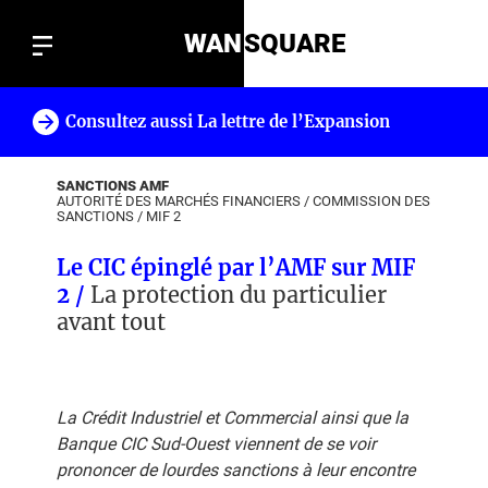
WAN
SQUARE
Consultez aussi La lettre de l’Expansion
!
SANCTIONS AMF
AUTORITÉ DES MARCHÉS FINANCIERS
/
COMMISSION DES
SANCTIONS
/
MIF 2
Le CIC épinglé par l’AMF sur MIF
2 /
La protection du particulier
avant tout
La Crédit Industriel et Commercial ainsi que la
Banque CIC Sud-Ouest viennent de se voir
prononcer de lourdes sanctions à leur encontre