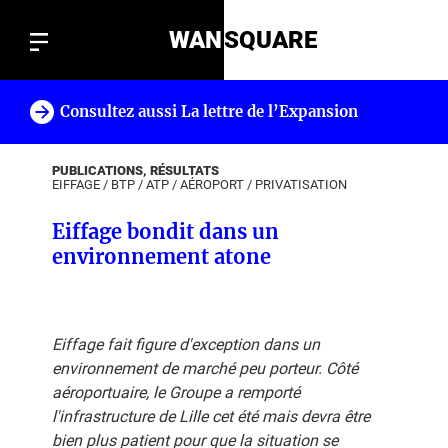
WAN
SQUARE
Consultez aussi La lettre de l’Expansion
!
PUBLICATIONS, RÉSULTATS
EIFFAGE
/
BTP
/
ATP
/
AÉROPORT
/
PRIVATISATION
Eiffage bondit dans un
environnement atone
Eiffage fait figure d'exception dans un
environnement de marché peu porteur. Côté
aéroportuaire, le Groupe a remporté
l'infrastructure de Lille cet été mais devra être
bien plus patient pour que la situation se