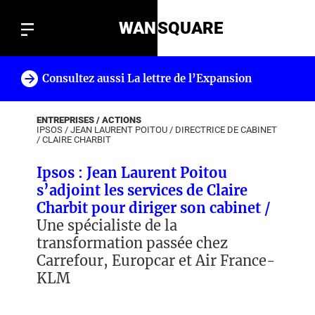
WAN
SQUARE
Consultez aussi La lettre de l’Expansion
!
ENTREPRISES / ACTIONS
IPSOS
/
JEAN LAURENT POITOU
/
DIRECTRICE DE CABINET
/
CLAIRE CHARBIT
Ipsos : Jean Laurent Poitou
s’adjoint les services de Claire
Charbit pour diriger son cabinet /
Une spécialiste de la
transformation passée chez
Carrefour, Europcar et Air France-
KLM