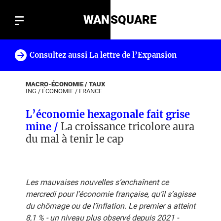
WAN
SQUARE
Consultez aussi La lettre de l’Expansion
!
MACRO-ÉCONOMIE / TAUX
ING
/
ÉCONOMIE
/
FRANCE
L’économie hexagonale fait grise
mine /
La croissance tricolore aura
du mal à tenir le cap
Les mauvaises nouvelles s’enchaînent ce
mercredi pour l’économie française, qu’il s’agisse
du chômage ou de l’inflation. Le premier a atteint
8,1 % - un niveau plus observé depuis 2021 -