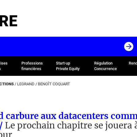
RE
rises
Professions
Start-up
Régulation
Rend
s
financières
Private Equity
Concurrence
ACTIONS
/
LEGRAND
/
BENOÎT COQUART
d carbure aux datacenters com
 /
Le prochain chapitre se jouera 
our