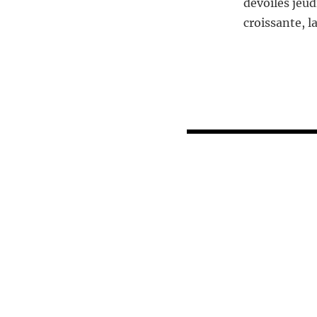
dévoilés jeu
croissante, l