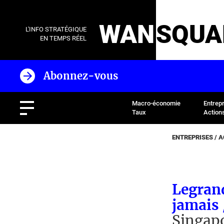
WAN
SQUA
L'INFO STRATÉGIQUE
EN TEMPS RÉEL
Abonnez-vous
Macro-économie
Entrep
Taux
Action
ENTREPRISES / 
Legran
jamais
Singap