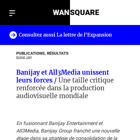
WAN
SQUARE
Consultez aussi La lettre de l’Expansion
!
PUBLICATIONS, RÉSULTATS
BANIJAY
Banijay et All3Media unissent
leurs forces /
Une taille critique
renforcée dans la production
audiovisuelle mondiale
En fusionnant Banijay Entertainment et
All3Media, Banijay Group franchit une nouvelle
étape dans sa stratégie de consolidation de la