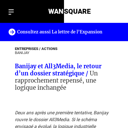
WAN
SQUARE
Consultez aussi La lettre de l’Expansion
!
ENTREPRISES / ACTIONS
BANIJAY
Banijay et All3Media, le retour
d’un dossier stratégique /
Un
rapprochement repensé, une
logique inchangée
Deux ans après une première tentative, Banijay
rouvre le dossier All3Media. Si le schéma
envisagé a évolué, la logique industrielle