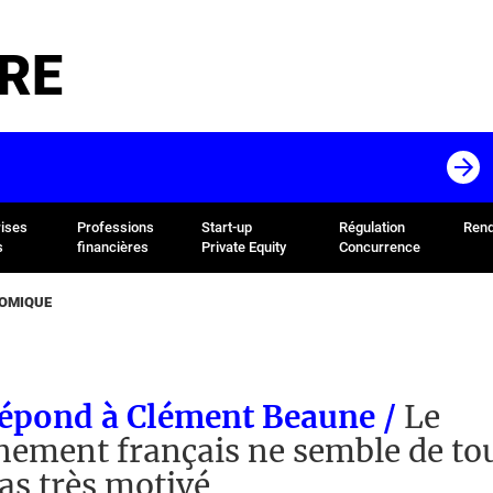
RE
rises
Professions
Start-up
Régulation
Rend
s
financières
Private Equity
Concurrence
NOMIQUE
répond à Clément Beaune /
Le
ement français ne semble de to
as très motivé