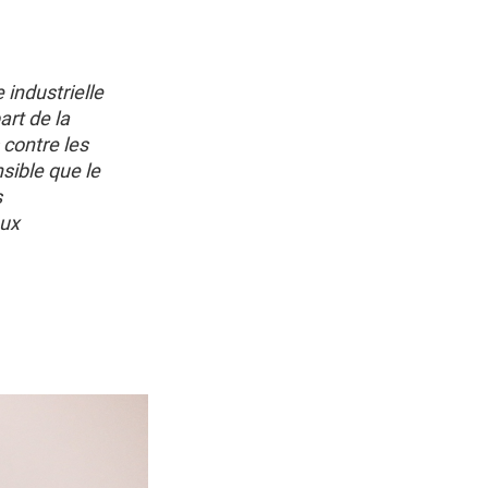
industrielle
rt de la
 contre les
nsible que le
s
aux