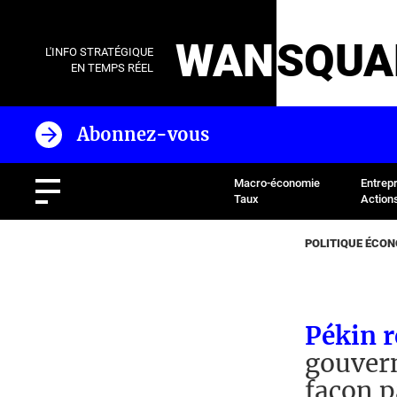
WAN
SQUA
L'INFO STRATÉGIQUE
EN TEMPS RÉEL
Abonnez-vous
Macro-économie
Entrep
Taux
Action
POLITIQUE ÉCO
Pékin 
gouvern
façon p