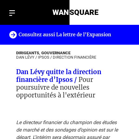
WAN
SQUARE
Consultez aussi La lettre de l’Expansion
!
DIRIGEANTS, GOUVERNANCE
DAN LÉVY
/
IPSOS
/
DIRECTION FINANCIÈRE
Dan Lévy quitte la direction
financière d’Ipsos /
Pour
poursuivre de nouvelles
opportunités à l'extérieur
Le directeur financier du champion des études
de marché et des sondages d’opinion est sur le
départ. L’intérim sera désormais assuré par