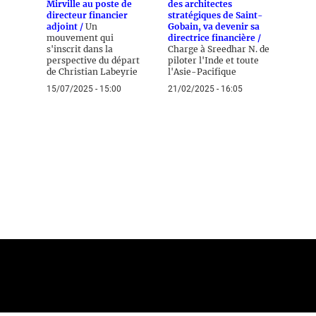
Mirville au poste de
des architectes
directeur financier
stratégiques de Saint-
adjoint /
Un
Gobain, va devenir sa
mouvement qui
directrice financière /
s'inscrit dans la
Charge à Sreedhar N. de
perspective du départ
piloter l'Inde et toute
de Christian Labeyrie
l'Asie-Pacifique
15/07/2025 - 15:00
21/02/2025 - 16:05