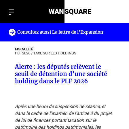
WAN
SQUARE
Consultez aussi La lettre de l’Expansion
!
FISCALITÉ
PLF 2026
/
TAXE SUR LES HOLDINGS
Alerte : les députés relèvent le
seuil de détention d’une société
holding dans le PLF 2026
Après une heure de suspension de séance, et
dans le cadre de l’examen de l’article 3 du projet
de loi de finances portant taxation sur le
patrimoine des holdings patrimoniales, les