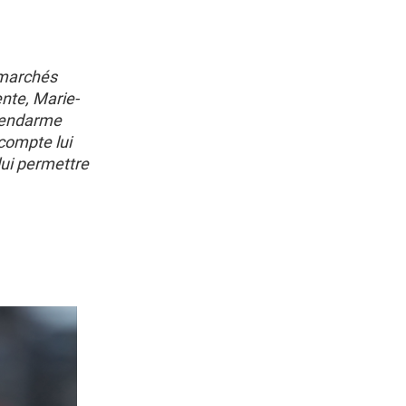
 marchés
ente, Marie-
 gendarme
compte lui
lui permettre