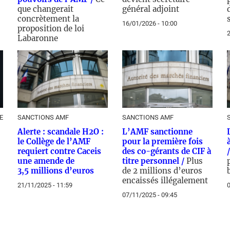
que changerait
général adjoint
concrètement la
16/01/2026 - 10:00
proposition de loi
2
Labaronne
23/01/2026 - 10:00
E
SANCTIONS AMF
SANCTIONS AMF
Alerte : scandale H2O :
L’AMF sanctionne
le Collège de l’AMF
pour la première fois
requiert contre Caceis
des co-gérants de CIF à
une amende de
titre personnel /
Plus
3,5 millions d’euros
de 2 millions d’euros
encaissés illégalement
21/11/2025 - 11:59
0
07/11/2025 - 09:45