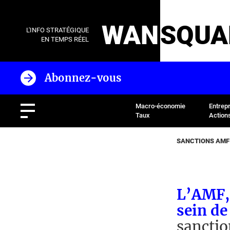
WAN
SQUA
L'INFO STRATÉGIQUE
EN TEMPS RÉEL
Abonnez-vous
Macro-économie
Entrep
Taux
Action
SANCTIONS AMF
L’AMF,
sein de
sanctio