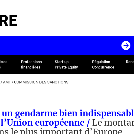
RE
rises
Professions
Start-up
Régulation
Rend
s
financières
Private Equity
Concurrence
/
AMF
/
COMMISSION DES SANCTIONS
 un gendarme bien indispensabl
 l’Union européenne /
Le montan
ns le plus important d’Europe