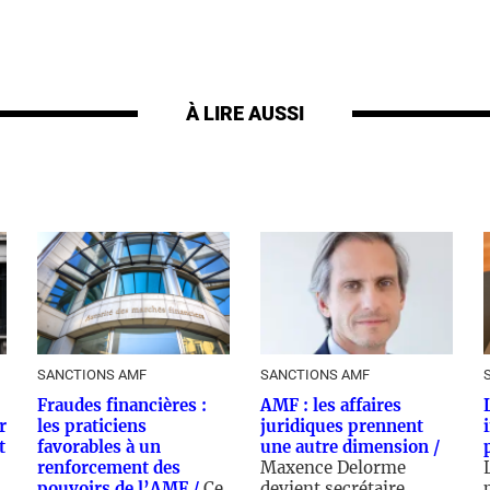
À LIRE AUSSI
SANCTIONS AMF
SANCTIONS AMF
Fraudes financières :
AMF : les affaires
r
les praticiens
juridiques prennent
t
favorables à un
une autre dimension /
renforcement des
Maxence Delorme
pouvoirs de l’AMF /
Ce
devient secrétaire