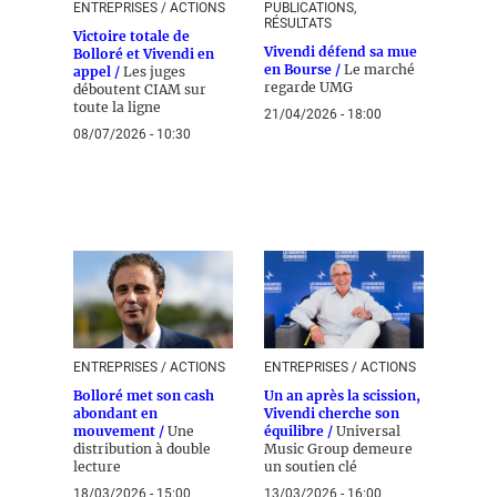
ENTREPRISES / ACTIONS
PUBLICATIONS,
RÉSULTATS
Victoire totale de
Vivendi défend sa mue
Bolloré et Vivendi en
en Bourse /
Le marché
appel /
Les juges
regarde UMG
déboutent CIAM sur
toute la ligne
21/04/2026 - 18:00
08/07/2026 - 10:30
ENTREPRISES / ACTIONS
ENTREPRISES / ACTIONS
Bolloré met son cash
Un an après la scission,
abondant en
Vivendi cherche son
mouvement /
Une
équilibre /
Universal
distribution à double
Music Group demeure
lecture
un soutien clé
18/03/2026 - 15:00
13/03/2026 - 16:00