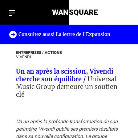
WAN
SQUARE
Consultez aussi La lettre de l’Expansion
!
ENTREPRISES / ACTIONS
VIVENDI
Un an après la scission, Vivendi
cherche son équilibre /
Universal
Music Group demeure un soutien
clé
Un an après la profonde transformation de son
périmètre, Vivendi publie ses premiers résultats
dans sa nouvelle configuration. Le groupe