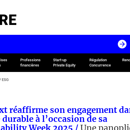
RE
rises
Professions
Start-up
Régulation
Rend
s
financières
Private Equity
Concurrence
/
ESG
xt réaffirme son engagement da
 durable à l’occasion de sa
ability Week 2025 /
Une panopli