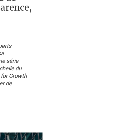
parence,
perts
sa
ne série
chelle du
 for Growth
ier de