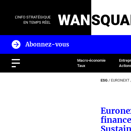
WAN
SQUA
L'INFO STRATÉGIQUE
EN TEMPS RÉEL
Abonnez-vous
Macro-économie
Entrep
Taux
Action
ESG
/
EURONEXT
Eurone
finance
Sustain