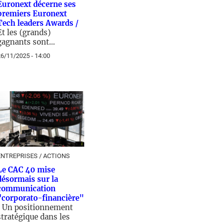
Euronext décerne ses
premiers Euronext
Tech leaders Awards /
Et les (grands)
gagnants sont…
6/11/2025 - 14:00
ENTREPRISES / ACTIONS
Le CAC 40 mise
désormais sur la
communication
"corporato-financière"
/
Un positionnement
stratégique dans les