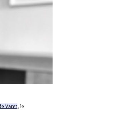
de Varet
, le