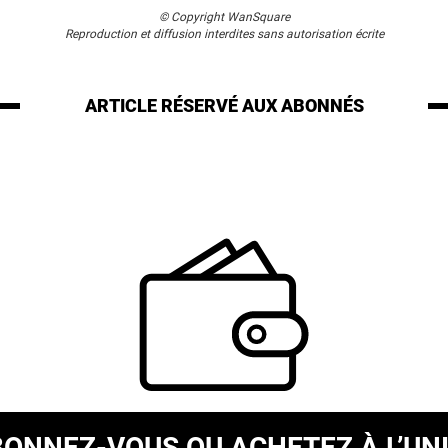
© Copyright WanSquare
Reproduction et diffusion interdites sans autorisation écrite
ARTICLE RÉSERVÉ
AUX ABONNÉS
BONNEZ-VOUS
OU ACHETEZ À L’UN