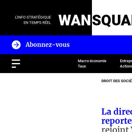
WAN
SQUA
L'INFO STRATÉGIQUE
EN TEMPS RÉEL
Abonnez-vous
Macro-économie
Entrep
Taux
Action
DROIT DES SOCI
La dire
reporte
rejoint