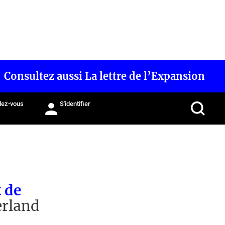
Consultez aussi La lettre de l’Expansion
ez-vous
S'identifier
t de
erland