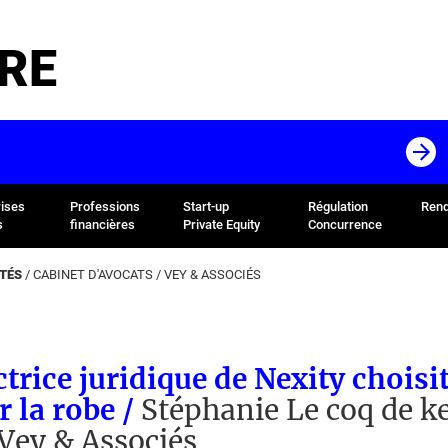
RE
rises
Professions
Start-up
Régulation
Rend
s
financières
Private Equity
Concurrence
ÉTÉS
/
CABINET D'AVOCATS
/
VEY & ASSOCIÉS
ctrice juridique de Nexity choisi
r la robe /
Stéphanie Le coq de k
 Vey & Associés