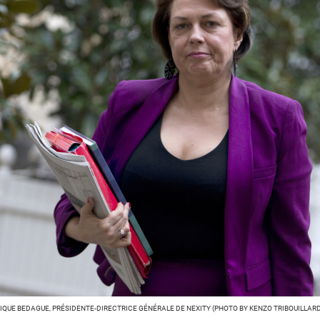
IQUE BEDAGUE, PRÉSIDENTE-DIRECTRICE GÉNÉRALE DE NEXITY (PHOTO BY KENZO TRIBOUILLARD 