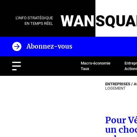
WAN
SQUA
L'INFO STRATÉGIQUE
EN TEMPS RÉEL
Abonnez-vous
Macro-économie
Entrep
Taux
Action
ENTREPRISES / 
LOGEMENT
Pour Vé
un choc