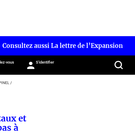
Consultez aussi La lettre de l’Expansion
ez-vous
S'identifier
PINEL
/
taux et
pas à