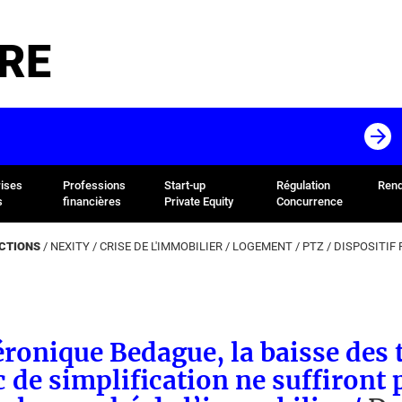
RE
rises
Professions
Start-up
Régulation
Rend
s
financières
Private Equity
Concurrence
ACTIONS
/
NEXITY
/
CRISE DE L'IMMOBILIER
/
LOGEMENT
/
PTZ
/
DISPOSITIF 
ronique Bedague, la baisse des 
 de simplification ne suffiront 