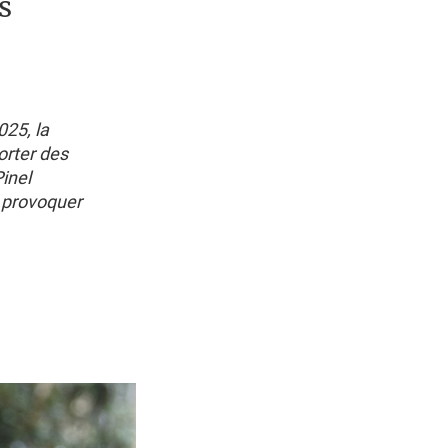
s
025, la
orter des
inel
e provoquer