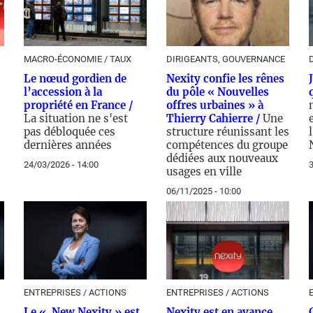
MACRO-ÉCONOMIE / TAUX
DIRIGEANTS, GOUVERNANCE
Le nœud gordien de
Nexity confie les rênes
l’accession à la
du pôle « Nouvelles
propriété en France /
offres urbaines » à
La situation ne s'est
Thierry Cahierre /
Une
pas débloquée ces
structure réunissant les
dernières années
compétences du groupe
dédiées aux nouveaux
24/03/2026 - 14:00
3
usages en ville
06/11/2025 - 10:00
ENTREPRISES / ACTIONS
ENTREPRISES / ACTIONS
Le « New Nexity » est
Nexity est en avance